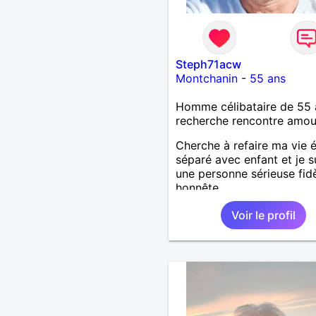
Steph71acw
Montchanin
-
55 ans
Homme célibataire de 55 
recherche rencontre amo
Cherche à refaire ma vie 
séparé avec enfant et je s
une personne sérieuse fid
honnête
Voir le profil