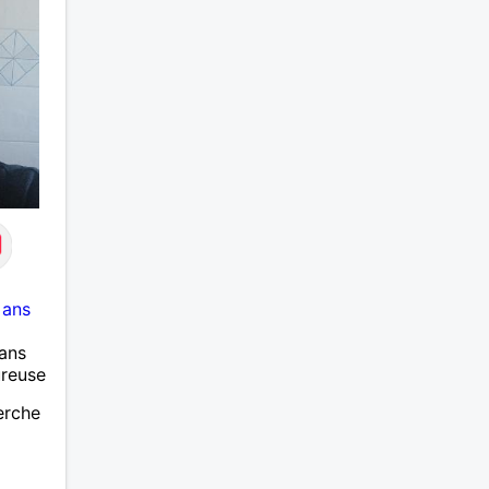
 ans
ans
ureuse
herche