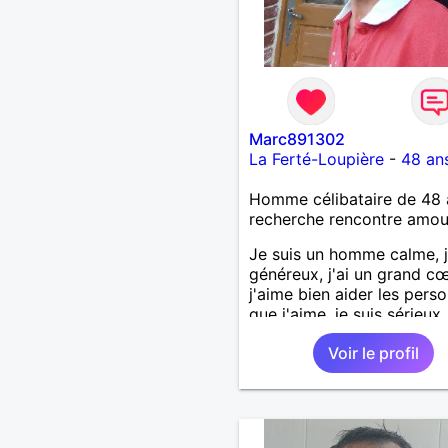
Marc891302
La Ferté-Loupière
-
48 an
Homme célibataire de 48 
recherche rencontre amo
Je suis un homme calme, j
généreux, j'ai un grand cœ
j'aime bien aider les pers
que j'aime, je suis sérieux,
sincère, je suis honnête, j
Voir le profil
pas qu'on joue avec moi e
j'aime pas les mensonges.
cherche une relation amo
et sérieuse.