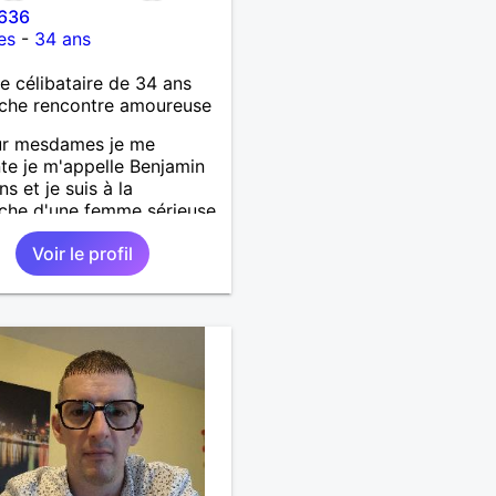
8636
es
-
34 ans
célibataire de 34 ans
che rencontre amoureuse
ur mesdames je me
te je m'appelle Benjamin
s et je suis à la
che d'une femme sérieuse
ionné
Voir le profil