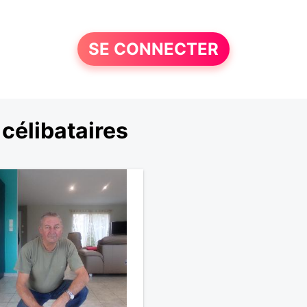
SE CONNECTER
célibataires