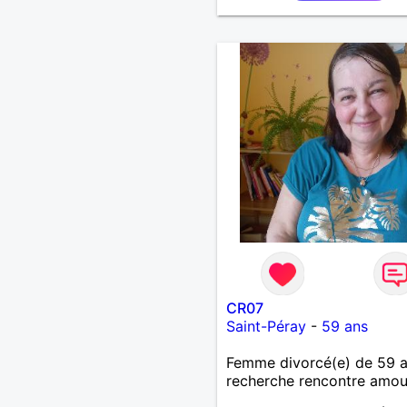
CR07
Saint-Péray
-
59 ans
Femme divorcé(e) de 59 
recherche rencontre amo