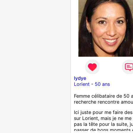
lydye
Lorient
-
50 ans
Femme célibataire de 50 
recherche rencontre amo
Ici juste pour me faire de
sur Lorient, mais je ne me
pas la tête pour la suite, j
passer de bons moments e