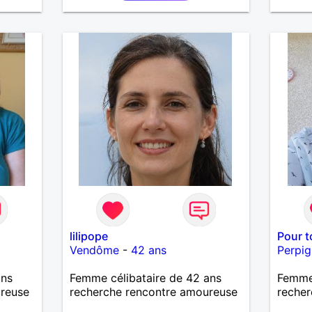
d'age,
feeling
lilipope
Pour t
Vendôme
-
42 ans
Perpi
ans
Femme célibataire de 42 ans
Femme
ureuse
recherche rencontre amoureuse
recher