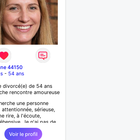
nne 44150
is
-
54 ans
 divorcé(e) de 54 ans
che rencontre amoureuse
herche une personne
 attentionnée, sérieuse,
e rire, à l'écoute,
hensive. Je n'ai pas de
ence physique
Voir le profil
ulière, ni de moyenne