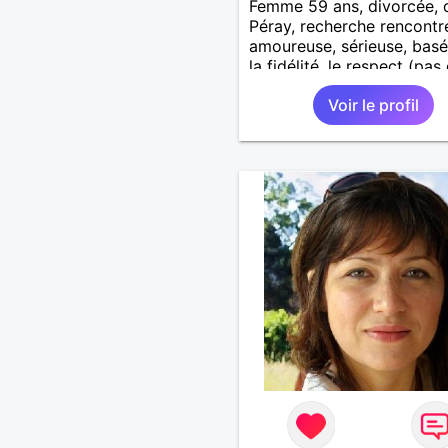
Femme 59 ans, divorcée, 
Péray, recherche rencontre
amoureuse, sérieuse, basé
la fidélité, le respect (pas 
aventure d'un soir). Rien 
Voir le profil
une rencontre après quel
échanges par messages p
savoir si il y a un feeling 
les deux et le désir de se r
Au plaisir de se découvrir..