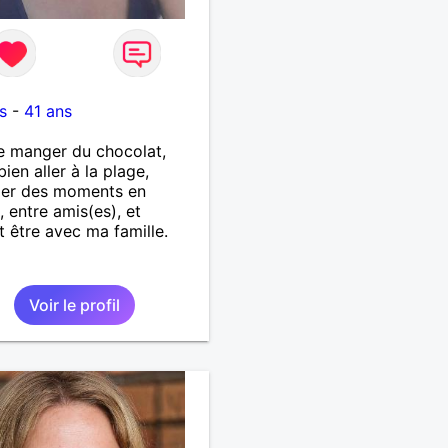
s
-
41 ans
e manger du chocolat,
bien aller à la plage,
ger des moments en
, entre amis(es), et
t être avec ma famille.
Voir le profil