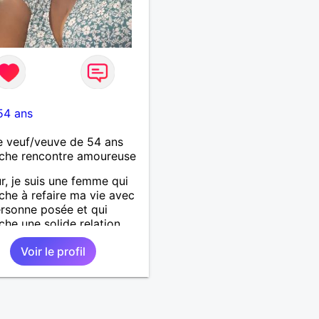
54 ans
 veuf/veuve de 54 ans
che rencontre amoureuse
r, je suis une femme qui
che à refaire ma vie avec
rsonne posée et qui
che une solide relation.
 suis disponible pour une
Voir le profil
le vie de couple dans
te, la tendresse, l’amour,
onie la complicité. Le
 et enfin la fidélité.