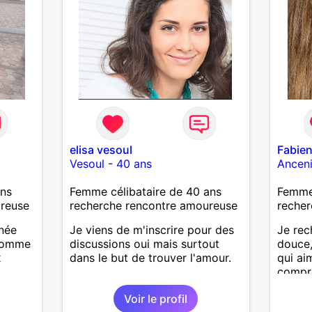
tout
 ai
igoler
elisa vesoul
Fabie
Vesoul
-
40 ans
Ancen
ans
Femme célibataire de 40 ans
Femme
ureuse
recherche rencontre amoureuse
recher
nnée
Je viens de m'inscrire pour des
Je rec
 homme
discussions oui mais surtout
douce,
x
dans le but de trouver l'amour.
qui aim
compré
préfér
Voir le profil
partic