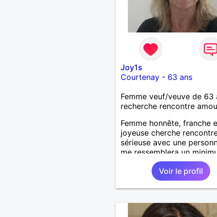
Joy1s
Courtenay
-
63 ans
Femme veuf/veuve de 63 
recherche rencontre amo
Femme honnête, franche e
joyeuse cherche rencontr
sérieuse avec une personn
me ressemblera un minimum
des défauts comme tout l
Voir le profil
monde et souhaite une vi
sereine dans une relation 
long terme.