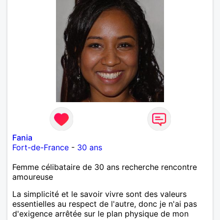
Fania
Fort-de-France
-
30 ans
Femme célibataire de 30 ans recherche rencontre
amoureuse
La simplicité et le savoir vivre sont des valeurs
essentielles au respect de l'autre, donc je n'ai pas
d'exigence arrêtée sur le plan physique de mon