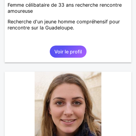
Femme célibataire de 33 ans recherche rencontre
amoureuse
Recherche d'un jeune homme compréhensif pour
rencontre sur la Guadeloupe.
Voir le profil