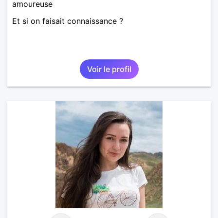
amoureuse
Et si on faisait connaissance ?
Voir le profil