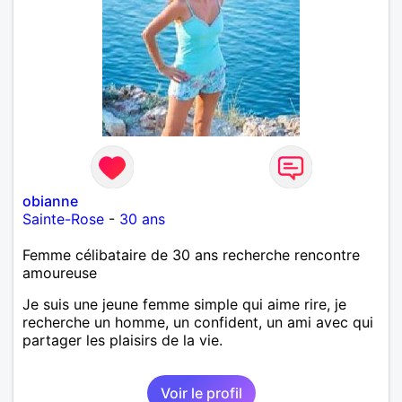
obianne
Sainte-Rose
-
30 ans
Femme célibataire de 30 ans recherche rencontre
amoureuse
Je suis une jeune femme simple qui aime rire, je
recherche un homme, un confident, un ami avec qui
partager les plaisirs de la vie.
Voir le profil