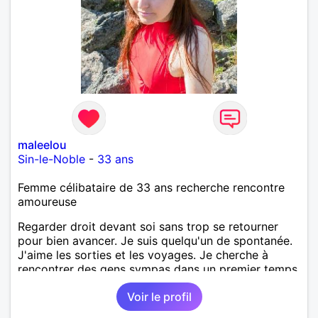
maleelou
Sin-le-Noble
-
33 ans
Femme célibataire de 33 ans recherche rencontre
amoureuse
Regarder droit devant soi sans trop se retourner
pour bien avancer. Je suis quelqu'un de spontanée.
J'aime les sorties et les voyages. Je cherche à
rencontrer des gens sympas dans un premier temps.
Voir le profil