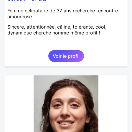
Femme célibataire de 37 ans recherche rencontre
amoureuse
Sincère, attentionnée, câline, tolérante, cool,
dynamique cherche homme même profil !
Voir le profil