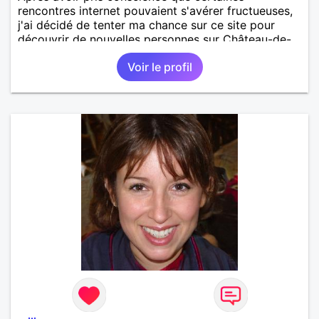
rencontres internet pouvaient s'avérer fructueuses,
j'ai décidé de tenter ma chance sur ce site pour
découvrir de nouvelles personnes sur Château-de-
Loir voire Le Mans ou La Flèche !
Voir le profil