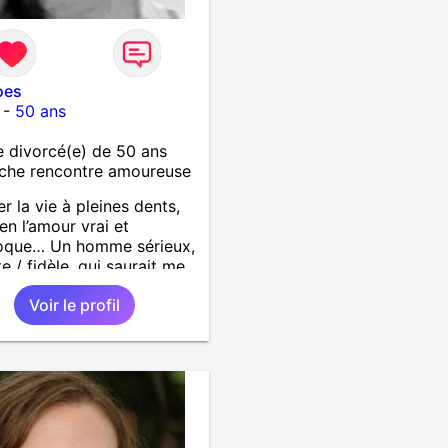
oes
-
50 ans
 divorcé(e) de 50 ans
che rencontre amoureuse
r la vie à pleines dents,
 en l’amour vrai et
roque… Un homme sérieux,
e / fidèle, qui saurait me
ire à nouveau, est le bien
Voir le profil