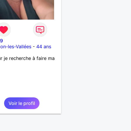
79
on-les-Vallées
-
44 ans
r je recherche à faire ma
Voir le profil