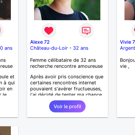
Alexe 72
Vivie 
0 ans
Château-du-Loir
-
32 ans
Argent
ans
Femme célibataire de 32 ans
Bonjou
ureuse
recherche rencontre amoureuse
vie ,
ule et
Après avoir pris conscience que
n à qui
certaines rencontres internet
oir en
pouvaient s'avérer fructueuses,
 le
j'ai décidé de tenter ma chance
.
sur ce site pour découvrir de
Voir le profil
nouvelles personnes sur
Château-de-Loir voire Le Mans
ou La Flèche !