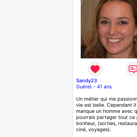
Sandy23
Guéret
-
41 ans
Un métier qui me passionn
vie est belle. Cependant i
manque un homme avec qu
pourrais partager tout ce 
bonheur, (sorties, restaura
ciné, voyages).