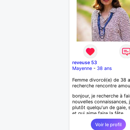
reveuse 53
Mayenne
-
38 ans
Femme divorcé(e) de 38 
recherche rencontre amo
bonjour, je recherche à fa
nouvelles connaissances, j
plutôt quelqu'un de gaie, 
et qui aime faire la fête.
Voir le profil