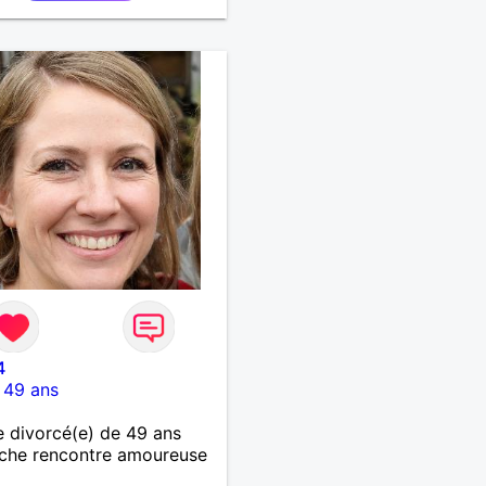
4
-
49 ans
 divorcé(e) de 49 ans
che rencontre amoureuse