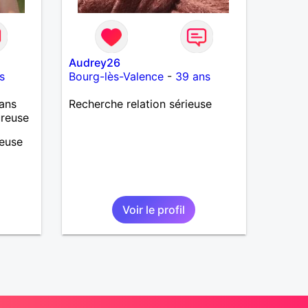
Audrey26
s
Bourg-lès-Valence
-
39 ans
ans
Recherche relation sérieuse
ureuse
ieuse
Voir le profil