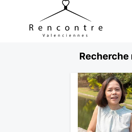
Recherche 