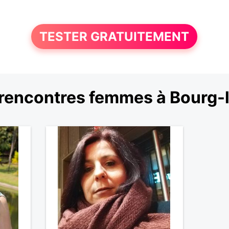
TESTER GRATUITEMENT
rencontres femmes à Bourg-