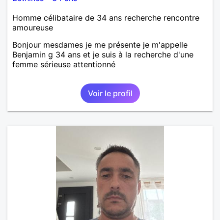
Homme célibataire de 34 ans recherche rencontre
amoureuse
Bonjour mesdames je me présente je m'appelle
Benjamin g 34 ans et je suis à la recherche d'une
femme sérieuse attentionné
Voir le profil