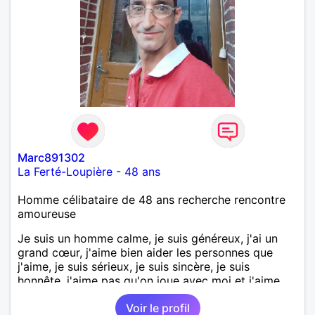
Marc891302
La Ferté-Loupière
-
48 ans
Homme célibataire de 48 ans recherche rencontre
amoureuse
Je suis un homme calme, je suis généreux, j'ai un
grand cœur, j'aime bien aider les personnes que
j'aime, je suis sérieux, je suis sincère, je suis
honnête, j'aime pas qu'on joue avec moi et j'aime
pas les mensonges. Je cherche une relation
Voir le profil
amoureuse et sérieuse.