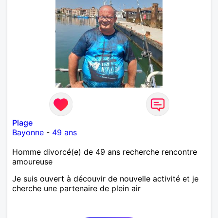
Plage
Bayonne
-
49 ans
Homme divorcé(e) de 49 ans recherche rencontre
amoureuse
Je suis ouvert à découvir de nouvelle activité et je
cherche une partenaire de plein air