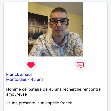
Franck amour
Montdidier
-
45 ans
Homme célibataire de 45 ans recherche rencontre
amoureuse
Je me présente je m'appelle franck