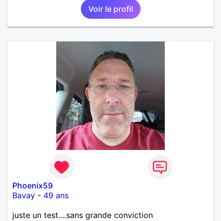
Voir le profil
Phoenix59
Bavay
-
49 ans
juste un test....sans grande conviction