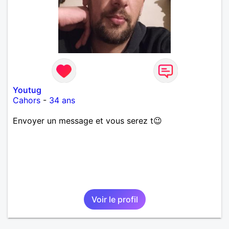
Youtug
Cahors
-
34 ans
Envoyer un message et vous serez t😉
Voir le profil