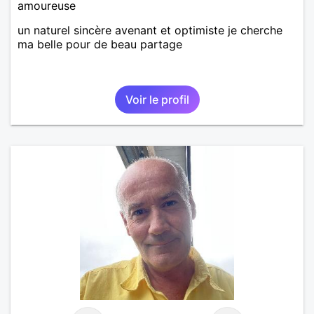
amoureuse
un naturel sincère avenant et optimiste je cherche
ma belle pour de beau partage
Voir le profil