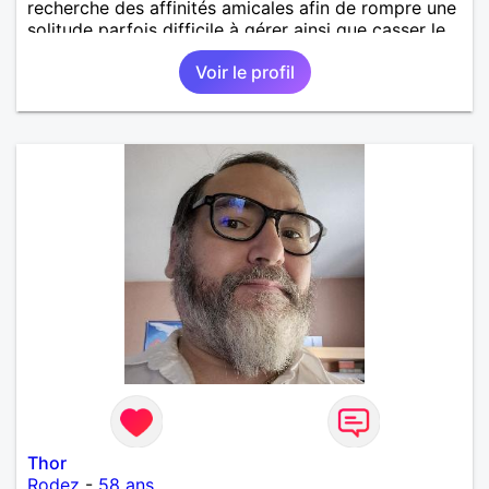
recherche des affinités amicales afin de rompre une
solitude parfois difficile à gérer ainsi que casser le
vague à l’âme. L’amitié reste extrêmement
Voir le profil
importante à mes yeux mais peut se décliner en des
sentiments plus puissants. « Le temps fera son
œuvre » disait Arthur Schopenhauer, philosophe
allemand que j’adore. J’aime discuter sans pour
autant être trop locace. Je suis bourré de qualités
avec très peu de défauts. Je suis altruiste,
bienveillant, empathique, attentionné, honnête,
respectueux, doux de caractère et compréhensif : je
laisse « glisser » beaucoup de choses. Mais ne vous
m’éprenez pas Mesdames, si une personne que
j’aime me trahit une fois, il n’y aura pas de seconde
chance et je l’effacerai à « vitam eternam ».
Néanmoins, je suis un tout petit peu maniaque ainsi
qu’impatient. J’essaye de faire des efforts. Rien de
bien dramatique ! Du moins je le pense……Je suis un
homme facile à vivre. À vous si vous le souhaitez,
d’apprendre à me connaître davantage. J’en serai
ravi….A très bientôt je l’espère.
Thor
Rodez
-
58 ans