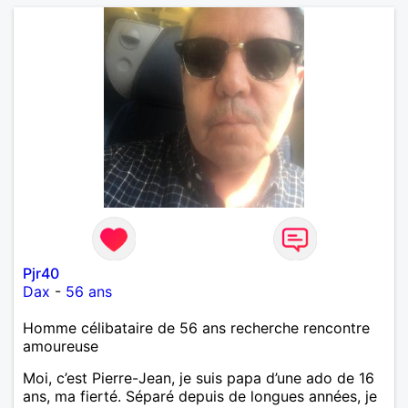
Pjr40
Dax
-
56 ans
Homme célibataire de 56 ans recherche rencontre
amoureuse
Moi, c’est Pierre-Jean, je suis papa d’une ado de 16
ans, ma fierté. Séparé depuis de longues années, je