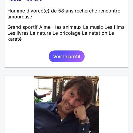
Homme divorcé(e) de 58 ans recherche rencontre
amoureuse
Grand sportif Aime= les animaux La music Les films
Les livres La nature Le bricolage La natation Le
karaté
Voir le profil