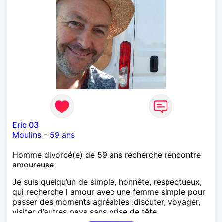
Eric 03
Moulins
-
59 ans
Homme divorcé(e) de 59 ans recherche rencontre
amoureuse
Je suis quelqu’un de simple, honnête, respectueux,
qui recherche l amour avec une femme simple pour
passer des moments agréables :discuter, voyager,
visiter d’autres pays sans prise de tête.