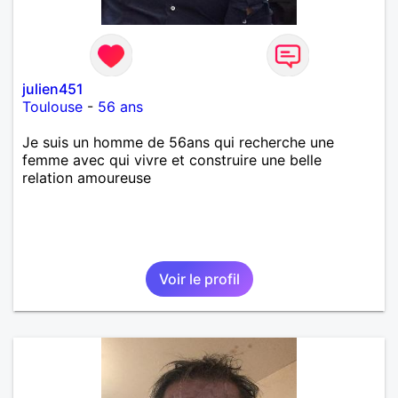
julien451
Toulouse
-
56 ans
Je suis un homme de 56ans qui recherche une
femme avec qui vivre et construire une belle
relation amoureuse
Voir le profil