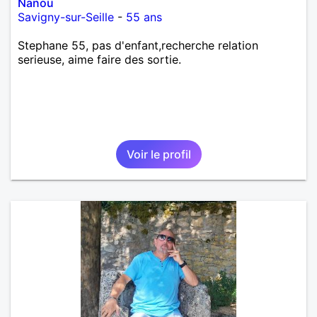
Nanou
Savigny-sur-Seille
-
55 ans
Stephane 55, pas d'enfant,recherche relation
serieuse, aime faire des sortie.
Voir le profil