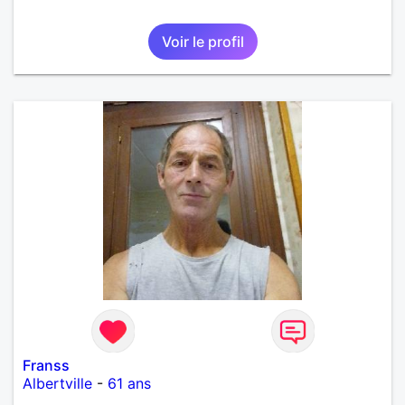
Voir le profil
Franss
Albertville
-
61 ans