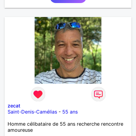
zecat
Saint-Denis-Camélias
-
55 ans
Homme célibataire de 55 ans recherche rencontre
amoureuse