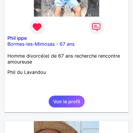
Phil ippe
Bormes-les-Mimosas
-
67 ans
Homme divorcé(e) de 67 ans recherche rencontre
amoureuse
Phil du Lavandou
Voir le profil