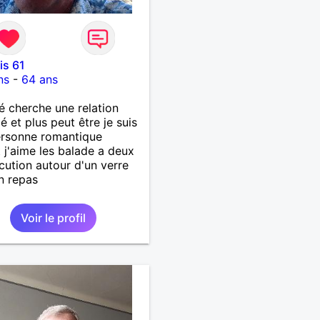
is 61
ns
-
64 ans
é cherche une relation
é et plus peut être je suis
ersonne romantique
 j'aime les balade a deux
scution autour d'un verre
n repas
Voir le profil