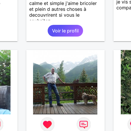
je vis
e
calme et simple j'aime bricoler
compa
et plein d autres choses à
decouvrirent si vous le
souhaitez
Voir le profil