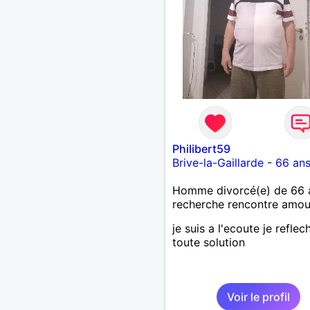
Philibert59
Brive-la-Gaillarde
-
66 an
Homme divorcé(e) de 66 
recherche rencontre amo
je suis a l'ecoute je reflech
toute solution
Voir le profil