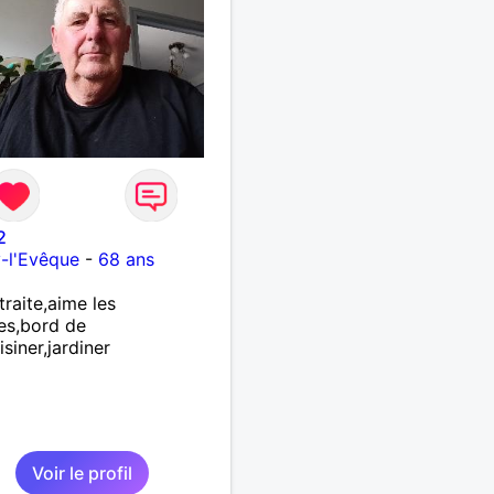
2
y-l'Evêque
-
68 ans
traite,aime les
es,bord de
isiner,jardiner
Voir le profil