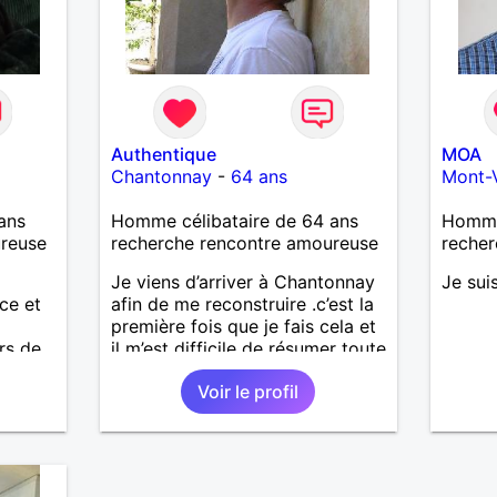
Authentique
MOA
Chantonnay
-
64 ans
Mont-
ans
Homme célibataire de 64 ans
Homme 
ureuse
recherche rencontre amoureuse
recher
Je viens d’arriver à Chantonnay
Je sui
ce et
afin de me reconstruire .c’est la
première fois que je fais cela et
rs de
il m’est difficile de résumer toute
une vie.je suis à la retraite et
Voir le profil
aujourd’hui c’est mon
anniversaire !J’aimerais
rencontrer quelqu’un qui partage
les mêmes valeurs qui font de
quelqu’un un être humain