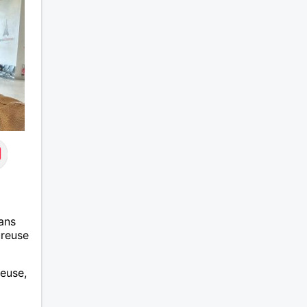
ans
ureuse
euse,