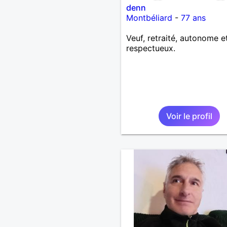
denn
Montbéliard
-
77 ans
Veuf, retraité, autonome e
respectueux.
Voir le profil