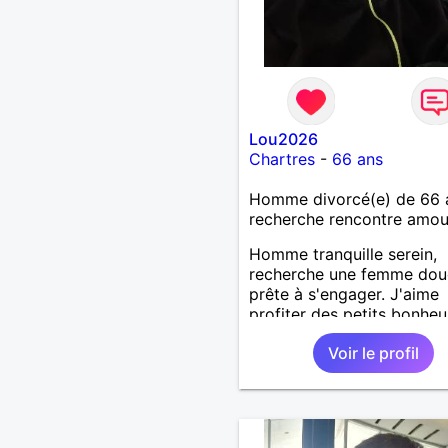
Lou2026
Chartres
-
66 ans
Homme divorcé(e) de 66 
recherche rencontre amo
Homme tranquille serein,
recherche une femme dou
prête à s'engager. J'aime
profiter des petits bonheu
la vie tout simplement.
Voir le profil