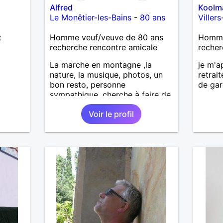
Alfred
Koolm
Le Monêtier-les-Bains
-
80 ans
Viller
t
Homme veuf/veuve de 80 ans
Homme 
recherche rencontre amicale
recher
La marche en montagne ,la
je m'a
nature, la musique, photos, un
retrai
bon resto, personne
de gar
sympathique, cherche à faire de
nouvelles connaissances .
Voir le profil