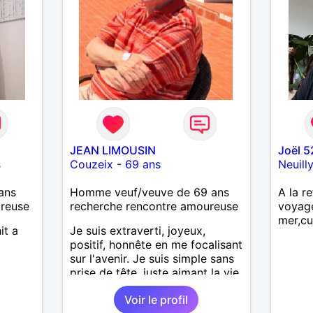
JEAN LIMOUSIN
Joël 5
s
Couzeix
-
69 ans
Neuill
ans
Homme veuf/veuve de 69 ans
A la re
ureuse
recherche rencontre amoureuse
voyag
mer,cu
it a
Je suis extraverti, joyeux,
positif, honnête en me focalisant
sur l'avenir. Je suis simple sans
prise de tête, juste aimant la vie.
Toujours en pensées positives,
Voir le profil
heureux de vivre. Malgré mon