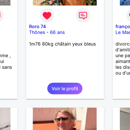
Roro 74
franço
Thônes
-
66 ans
Le Ma
1m76 80kg châtain yeux bleus
divorc
d'amiti
mme ,
une p
ui
aimant
i sans
les di
ou d'u
Voir le profil