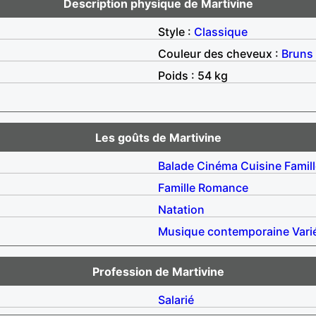
Description physique de Martivine
Style :
Classique
Couleur des cheveux :
Bruns
Poids : 54 kg
Les goûts de Martivine
Balade
Cinéma
Cuisine
Famil
Famille
Romance
Natation
Musique contemporaine
Vari
Profession de Martivine
Salarié