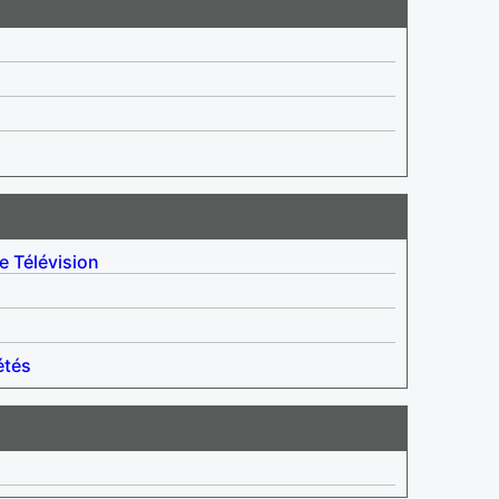
le
Télévision
étés