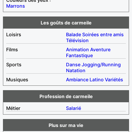
Marrons
Les goûts de carmeile
Loisirs
Balade
Soirées entre amis
Télévision
Films
Animation
Aventure
Fantastique
Sports
Danse
Jogging/Running
Natation
Musiques
Ambiance
Latino
Variétés
Profession de carmeile
Métier
Salarié
Plus sur ma vie