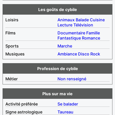
Les goûts de cybile
Loisirs
Animaux
Balade
Cuisine
Lecture
Télévision
Films
Documentaire
Famille
Fantastique
Romance
Sports
Marche
Musiques
Ambiance
Disco
Rock
Profession de cybile
Métier
Non renseigné
Plus sur ma vie
Activité préférée
Se balader
Signe astrologique
Taureau