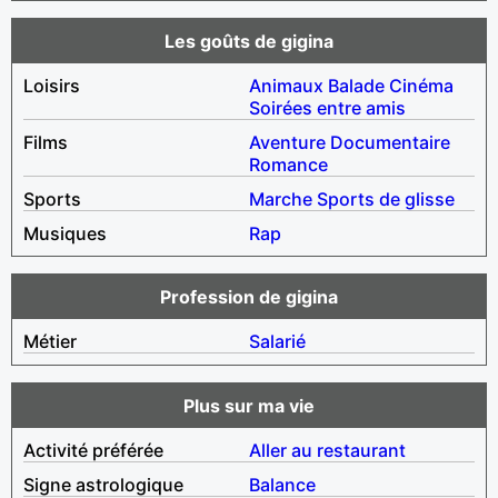
Les goûts de gigina
Loisirs
Animaux
Balade
Cinéma
Soirées entre amis
Films
Aventure
Documentaire
Romance
Sports
Marche
Sports de glisse
Musiques
Rap
Profession de gigina
Métier
Salarié
Plus sur ma vie
Activité préférée
Aller au restaurant
Signe astrologique
Balance