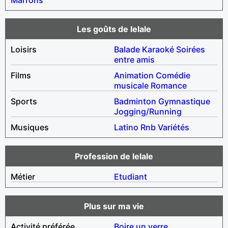
Les goûts de lelale
Loisirs
Balade
Karaoké
Soirées
entre amis
Films
Animation
Comédie
musicale
Romance
Sports
Badminton
Gymnastique
Jogging/Running
Musiques
Latino
Rnb
Variétés
Profession de lelale
Métier
Etudiant
Plus sur ma vie
Activité préférée
Boire un verre