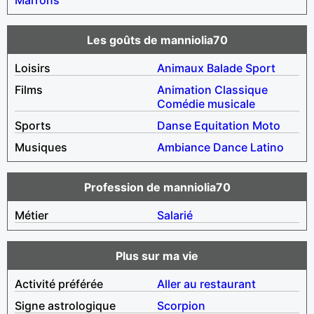
Les goûts de manniolia70
Loisirs
Animaux
Balade
Sport
Films
Animation
Classique
Comédie musicale
Sports
Danse
Equitation
Moto
Musiques
Ambiance
Dance
Latino
Profession de manniolia70
Métier
Salarié
Plus sur ma vie
Activité préférée
Aller au restaurant
Signe astrologique
Scorpion