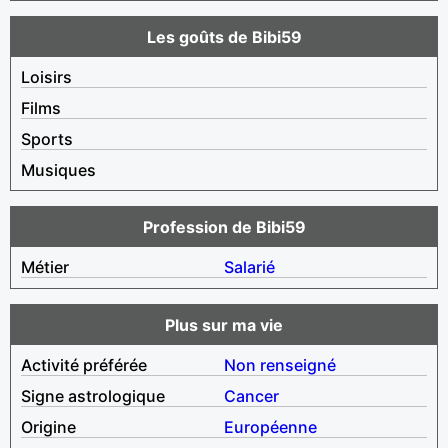
Les goûts de Bibi59
Loisirs
Films
Sports
Musiques
Profession de Bibi59
Métier
Salarié
Plus sur ma vie
Activité préférée
Non renseigné
Signe astrologique
Cancer
Origine
Européenne